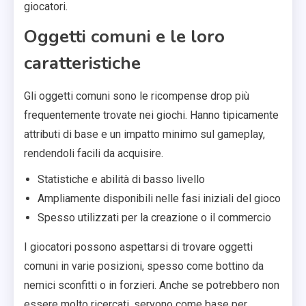
giocatori.
Oggetti comuni e le loro
caratteristiche
Gli oggetti comuni sono le ricompense drop più
frequentemente trovate nei giochi. Hanno tipicamente
attributi di base e un impatto minimo sul gameplay,
rendendoli facili da acquisire.
Statistiche e abilità di basso livello
Ampliamente disponibili nelle fasi iniziali del gioco
Spesso utilizzati per la creazione o il commercio
I giocatori possono aspettarsi di trovare oggetti
comuni in varie posizioni, spesso come bottino da
nemici sconfitti o in forzieri. Anche se potrebbero non
essere molto ricercati, servono come base per