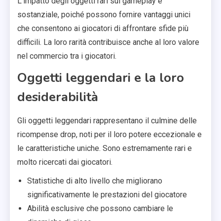
L’impatto degli oggetti rari sul gameplay è
sostanziale, poiché possono fornire vantaggi unici
che consentono ai giocatori di affrontare sfide più
difficili. La loro rarità contribuisce anche al loro valore
nel commercio tra i giocatori.
Oggetti leggendari e la loro
desiderabilità
Gli oggetti leggendari rappresentano il culmine delle
ricompense drop, noti per il loro potere eccezionale e
le caratteristiche uniche. Sono estremamente rari e
molto ricercati dai giocatori.
Statistiche di alto livello che migliorano
significativamente le prestazioni del giocatore
Abilità esclusive che possono cambiare le