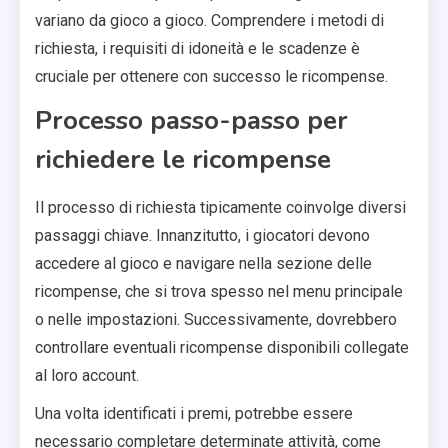
variano da gioco a gioco. Comprendere i metodi di
richiesta, i requisiti di idoneità e le scadenze è
cruciale per ottenere con successo le ricompense.
Processo passo-passo per
richiedere le ricompense
Il processo di richiesta tipicamente coinvolge diversi
passaggi chiave. Innanzitutto, i giocatori devono
accedere al gioco e navigare nella sezione delle
ricompense, che si trova spesso nel menu principale
o nelle impostazioni. Successivamente, dovrebbero
controllare eventuali ricompense disponibili collegate
al loro account.
Una volta identificati i premi, potrebbe essere
necessario completare determinate attività, come