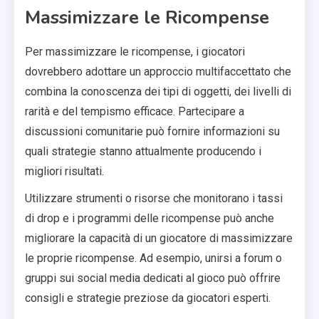
Massimizzare le Ricompense
Per massimizzare le ricompense, i giocatori
dovrebbero adottare un approccio multifaccettato che
combina la conoscenza dei tipi di oggetti, dei livelli di
rarità e del tempismo efficace. Partecipare a
discussioni comunitarie può fornire informazioni su
quali strategie stanno attualmente producendo i
migliori risultati.
Utilizzare strumenti o risorse che monitorano i tassi
di drop e i programmi delle ricompense può anche
migliorare la capacità di un giocatore di massimizzare
le proprie ricompense. Ad esempio, unirsi a forum o
gruppi sui social media dedicati al gioco può offrire
consigli e strategie preziose da giocatori esperti.