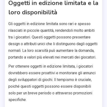
Oggetti in edizione limitata e la
loro disponibilità
Gli oggetti in edizione limitata sono rari e spesso
rilasciati in piccole quantità, rendendoli molto ambiti
tra i giocatori. Questi oggetti possono presentare
design o attributi unici che li distinguono dagli oggetti
normali. La loro scarsità può aumentare la domanda,
portando a valori più elevati nei mercati dei giocatori.
Per ottenere oggetti in edizione limitata, i giocatori
dovrebbero essere proattivi e monitorare gli annunci
degli sviluppatori di giochi. Il tempismo è cruciale,
poiché questi oggetti possono essere disponibili
solo per un breve periodo o attraverso promozioni
specifiche.