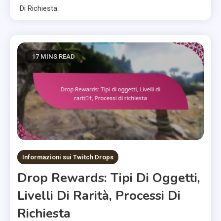
Di Richiesta
17 MINS READ
Informazioni sui Twitch Drops
Drop Rewards: Tipi Di Oggetti,
Livelli Di Rarità, Processi Di
Richiesta