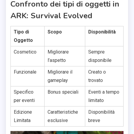
Confronto dei tipi di oggetti in
ARK: Survival Evolved
Tipo di
Scopo
Disponibilità
Oggetto
Cosmetico
Migliorare
Sempre
l’aspetto
disponibile
Funzionale
Migliorare il
Creato o
gameplay
trovato
Specifico
Bonus speciali
Eventi a tempo
per eventi
limitato
Edizione
Caratteristiche
Disponibilità
Limitata
esclusive
breve