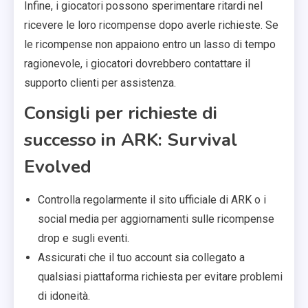
Infine, i giocatori possono sperimentare ritardi nel
ricevere le loro ricompense dopo averle richieste. Se
le ricompense non appaiono entro un lasso di tempo
ragionevole, i giocatori dovrebbero contattare il
supporto clienti per assistenza.
Consigli per richieste di
successo in ARK: Survival
Evolved
Controlla regolarmente il sito ufficiale di ARK o i
social media per aggiornamenti sulle ricompense
drop e sugli eventi.
Assicurati che il tuo account sia collegato a
qualsiasi piattaforma richiesta per evitare problemi
di idoneità.