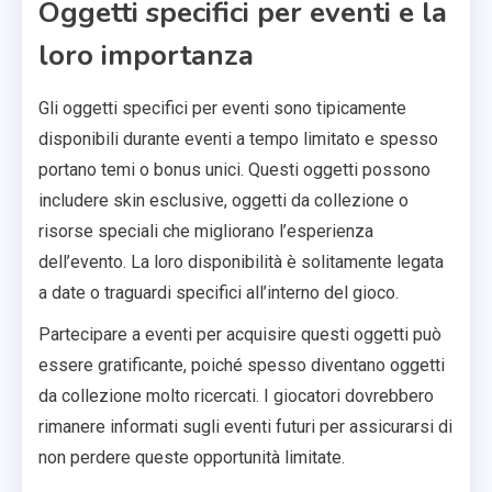
Oggetti specifici per eventi e la
loro importanza
Gli oggetti specifici per eventi sono tipicamente
disponibili durante eventi a tempo limitato e spesso
portano temi o bonus unici. Questi oggetti possono
includere skin esclusive, oggetti da collezione o
risorse speciali che migliorano l’esperienza
dell’evento. La loro disponibilità è solitamente legata
a date o traguardi specifici all’interno del gioco.
Partecipare a eventi per acquisire questi oggetti può
essere gratificante, poiché spesso diventano oggetti
da collezione molto ricercati. I giocatori dovrebbero
rimanere informati sugli eventi futuri per assicurarsi di
non perdere queste opportunità limitate.